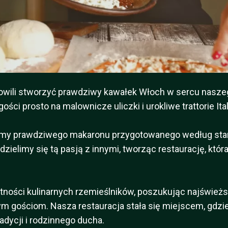
owili stworzyć prawdziwy kawałek Włoch w sercu naszego
ci prosto na malownicze uliczki i urokliwe trattorie Itali
liśmy prawdziwego makaronu przygotowanego według star
ielimy się tą pasją z innymi, tworząc restaurację, która 
tności kulinarnych rzemieślników, poszukując najświeższ
gościom. Nasza restauracja stała się miejscem, gdzie
adycji i rodzinnego ducha.