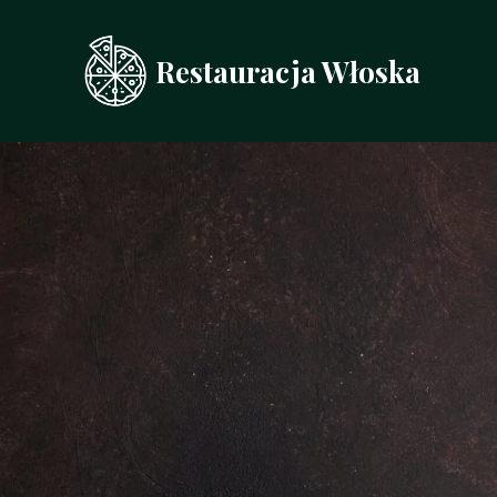
Przejdź
do
Restauracja Włoska
treści