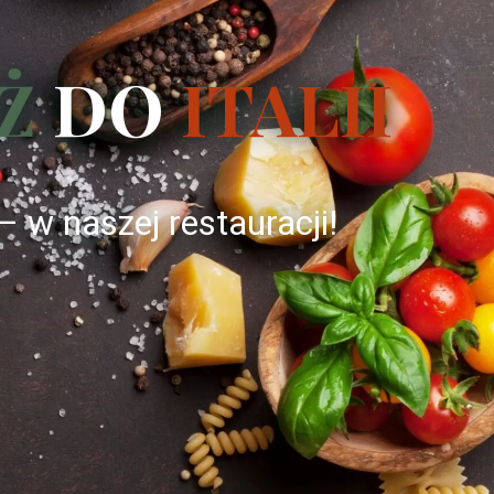
Ż
DO
ITALII
– w naszej restauracji!